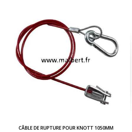
add_shopping_cart
Ajouter au panier
visibility
Voir le produit
CÂBLE DE RUPTURE POUR KNOTT 1050MM