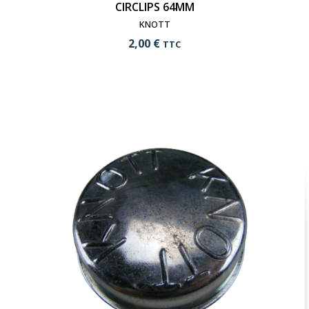
CIRCLIPS 64MM
KNOTT
2,00 €
TTC
add_shopping_cart
Ajouter au panier
visibility
Voir le produit