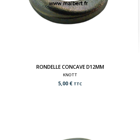
RONDELLE CONCAVE D12MM
KNOTT
5,00 €
TTC
add_shopping_cart
Ajouter au panier
visibility
Voir le produit