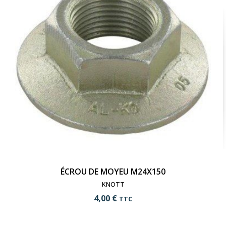
visibility
Voir le produit
ÉCROU DE MOYEU M24X150
KNOTT
4,00 €
TTC