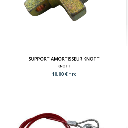
SUPPORT AMORTISSEUR KNOTT
KNOTT
10,00 €
TTC
add_shopping_cart
Ajouter au panier
visibility
Voir le produit