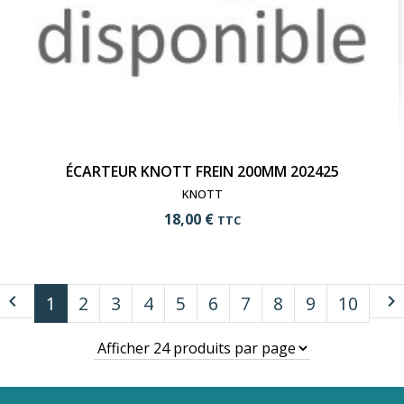
ÉCARTEUR KNOTT FREIN 200MM 202425
KNOTT
18,00 €
TTC
navigate_before
navigate_next
1
2
3
4
5
6
7
8
9
10
add_shopping_cart
Ajouter au panier
visibility
Voir le produit