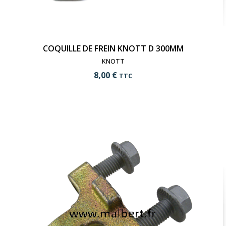
COQUILLE DE FREIN KNOTT D 300MM
KNOTT
8,00 €
TTC
add_shopping_cart
Ajouter au panier
visibility
Voir le produit