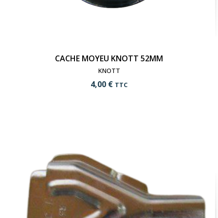
CACHE MOYEU KNOTT 52MM
KNOTT
4,00 €
TTC
add_shopping_cart
Ajouter au panier
visibility
Voir le produit