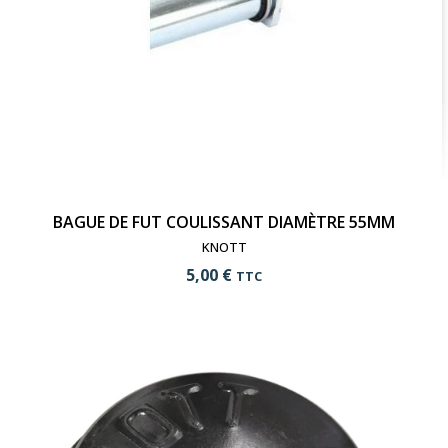
BAGUE DE FUT COULISSANT DIAMÈTRE 55MM
KNOTT
5,00 €
TTC
add_shopping_cart
Ajouter au panier
visibility
Voir le produit