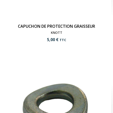
CAPUCHON DE PROTECTION GRAISSEUR
KNOTT
5,00 €
TTC
add_shopping_cart
Ajouter au panier
visibility
Voir le produit