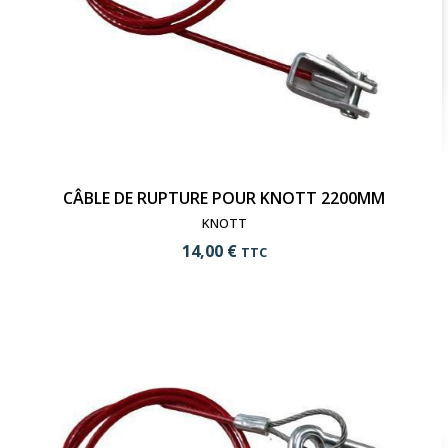
CÂBLE DE RUPTURE POUR KNOTT 2200MM
KNOTT
14,00 €
TTC
add_shopping_cart
Ajouter au panier
visibility
Voir le produit