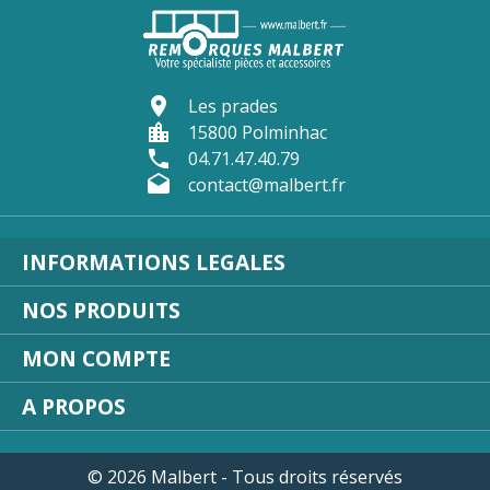
location_on
Les prades
location_city
15800 Polminhac
phone
04.71.47.40.79
drafts
contact@malbert.fr
INFORMATIONS LEGALES
NOS PRODUITS
MON COMPTE
A PROPOS
© 2026 Malbert - Tous droits réservés