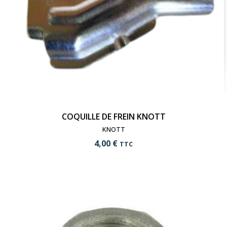
COQUILLE DE FREIN KNOTT
KNOTT
4,00 €
TTC
add_shopping_cart
Ajouter au panier