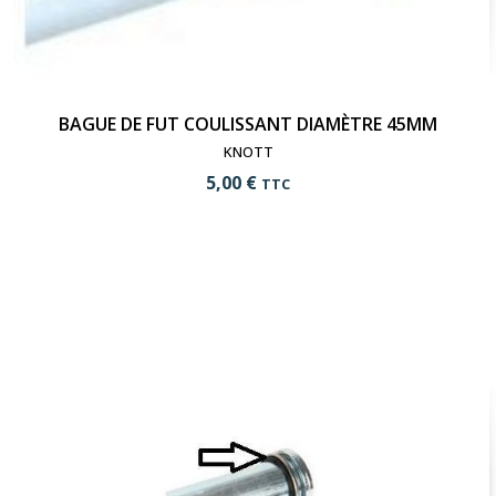
BAGUE DE FUT COULISSANT DIAMÈTRE 45MM
KNOTT
5,00 €
TTC
add_shopping_cart
Ajouter au panier
visibility
Voir le produit