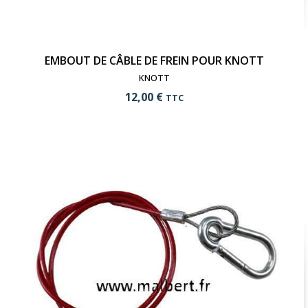
EMBOUT DE CÂBLE DE FREIN POUR KNOTT
KNOTT
12,00 €
TTC
add_shopping_cart
Ajouter au panier
visibility
Voir le produit