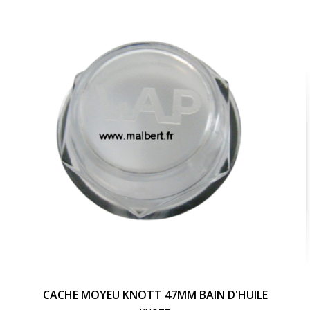
add_shopping_cart
Ajouter au panier
visibility
Voir le produit
CACHE MOYEU KNOTT 47MM BAIN D'HUILE