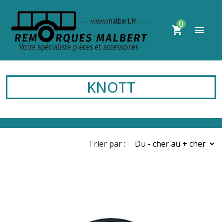
0
shopping_cart
menu
KNOTT
Trier par :