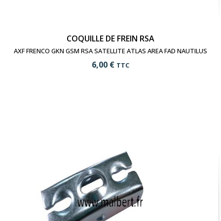
COQUILLE DE FREIN RSA
AXF FRENCO GKN GSM RSA SATELLITE ATLAS AREA FAD NAUTILUS
6,00 €
TTC
add_shopping_cart
Ajouter au panier
visibility
Voir le produit