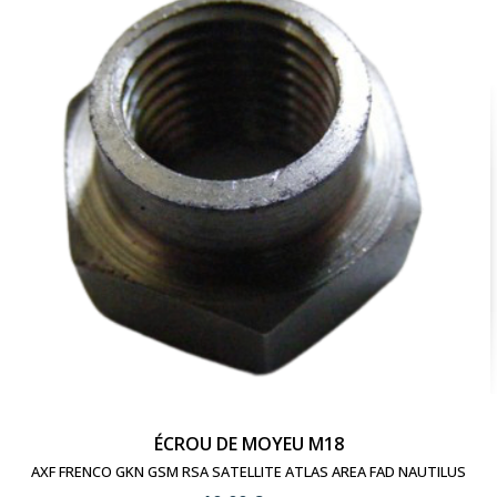
add_shopping_cart
Ajouter au panier
visibility
Voir le produit
ÉCROU DE MOYEU M18
AXF FRENCO GKN GSM RSA SATELLITE ATLAS AREA FAD NAUTILUS