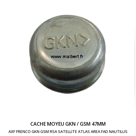
add_shopping_cart
Ajouter au panier
visibility
Voir le produit
CACHE MOYEU GKN / GSM 47MM
AXF FRENCO GKN GSM RSA SATELLITE ATLAS AREA FAD NAUTILUS