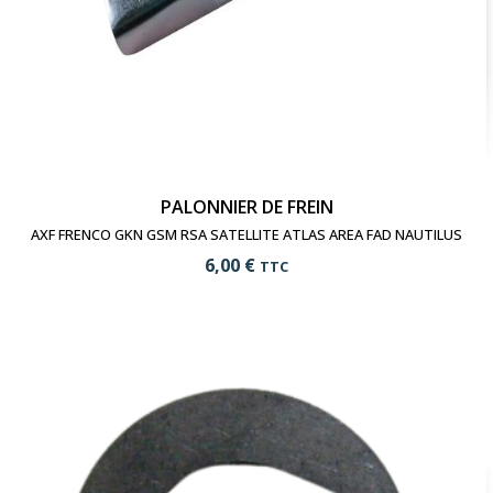
PALONNIER DE FREIN
AXF FRENCO GKN GSM RSA SATELLITE ATLAS AREA FAD NAUTILUS
6,00 €
TTC
add_shopping_cart
Ajouter au panier
visibility
Voir le produit