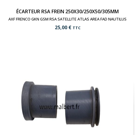
ÉCARTEUR RSA FREIN 250X30/250X50/305MM
AXF FRENCO GKN GSM RSA SATELLITE ATLAS AREA FAD NAUTILUS
25,00 €
TTC
add_shopping_cart
Ajouter au panier
visibility
Voir le produit