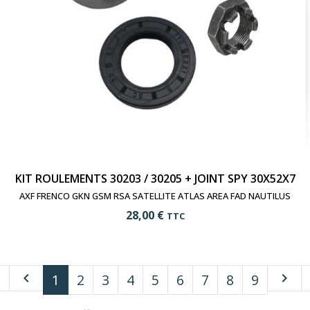
KIT ROULEMENTS 30203 / 30205 + JOINT SPY 30X52X7
AXF FRENCO GKN GSM RSA SATELLITE ATLAS AREA FAD NAUTILUS
28,00 €
TTC
e
navigate_before
navigate_next
1
2
3
4
5
6
7
8
9
add_shopping_cart
Ajouter au panier