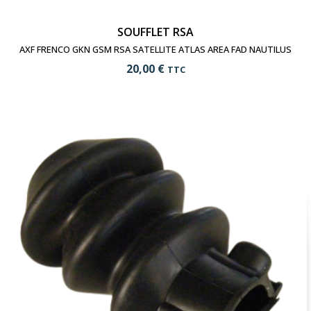
SOUFFLET RSA
AXF FRENCO GKN GSM RSA SATELLITE ATLAS AREA FAD NAUTILUS
20,00 €
TTC
add_shopping_cart
Ajouter au panier
visibility
Voir le produit