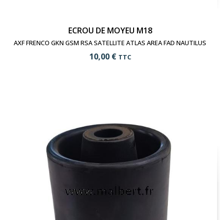
ECROU DE MOYEU M18
AXF FRENCO GKN GSM RSA SATELLITE ATLAS AREA FAD NAUTILUS
10,00 €
TTC
add_shopping_cart
Ajouter au panier
visibility
Voir le produit