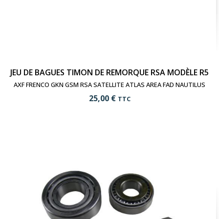
JEU DE BAGUES TIMON DE REMORQUE RSA MODÈLE R5
AXF FRENCO GKN GSM RSA SATELLITE ATLAS AREA FAD NAUTILUS
25,00 €
TTC
add_shopping_cart
Ajouter au panier
visibility
Voir le produit