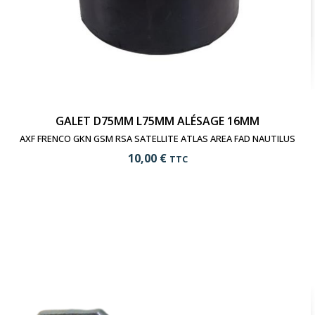
GALET D75MM L75MM ALÉSAGE 16MM
AXF FRENCO GKN GSM RSA SATELLITE ATLAS AREA FAD NAUTILUS
10,00 €
TTC
add_shopping_cart
Ajouter au panier
visibility
Voir le produit