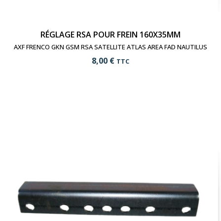
RÉGLAGE RSA POUR FREIN 160X35MM
AXF FRENCO GKN GSM RSA SATELLITE ATLAS AREA FAD NAUTILUS
8,00 €
TTC
add_shopping_cart
Ajouter au panier
visibility
Voir le produit