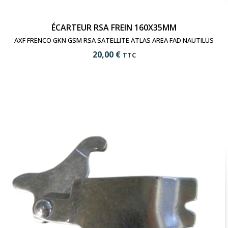
ÉCARTEUR RSA FREIN 160X35MM
AXF FRENCO GKN GSM RSA SATELLITE ATLAS AREA FAD NAUTILUS
20,00 €
TTC
add_shopping_cart
Ajouter au panier
visibility
Voir le produit