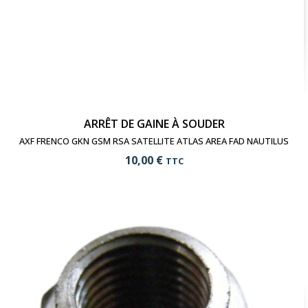
ARRÊT DE GAINE À SOUDER
AXF FRENCO GKN GSM RSA SATELLITE ATLAS AREA FAD NAUTILUS
10,00 €
TTC
add_shopping_cart
Ajouter au panier
visibility
Voir le produit