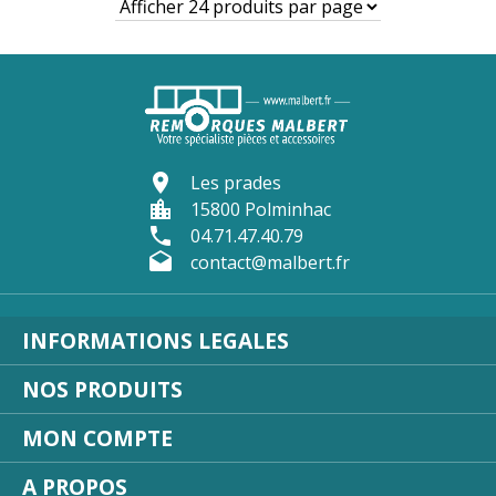
visibility
Voir le produit
location_on
Les prades
location_city
15800 Polminhac
phone
04.71.47.40.79
drafts
contact@malbert.fr
INFORMATIONS LEGALES
NOS PRODUITS
MON COMPTE
A PROPOS