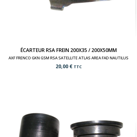
ÉCARTEUR RSA FREIN 200X35 / 200X50MM
AXF FRENCO GKN GSM RSA SATELLITE ATLAS AREA FAD NAUTILUS
20,00 €
TTC
add_shopping_cart
Ajouter au panier
visibility
Voir le produit