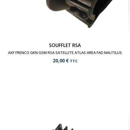
SOUFFLET RSA
AXF FRENCO GKN GSM RSA SATELLITE ATLAS AREA FAD NAUTILUS
20,00 €
TTC
add_shopping_cart
Ajouter au panier
visibility
Voir le produit